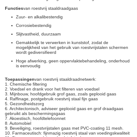
Functies
van roestvrij staaldraadgaas
Zuur- en alkalibestendig
Corrosiebestendig
Slijtvastheid, duurzaam
Gemakkelijk te verwerken in kunststof, zodat de
mogelijkheid van het gebruik van roestvrijstalen schermen
wordt gediversifieerd
Hoge afwerking, geen oppervlaktebehandeling, onderhoud
is eenvoudig
Toepassingen
van roestvrij staaldraadnetwerk:
1. Chemische filtering
2. Voedsel en drank voor het filteren van voedsel
3. Mijnbouw, hoofdgebruik grof gaas, zoals geplooid gaas
4. Raffinage, postgebruik roestvrij staal fijn gaas
5. Gezondheidszorg
6. Architectonisch, adviseer geplooid gaas en grof draadgaas
gebruikt als beschermingsgaas
7. Akoestisch, hoofdtelefoonnet
8. Automobiel
9. Beveiliging, roestvrijstalen gaas met PVC-coating 11 mesh.
10. Farmaceutisch: fijnmazig roestvrij staal van voedingskwaliteit