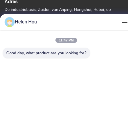
Adres
De industriebasis, Zuiden van Anping, Hengshui, Hebei, de
Volksrepubliek China.
Helen Hou
Telefoon
86-318-7595879
11:47 PM
Good day, what product are you looking for?
Privacybeleid
|
Sitemap
China Goede kwaliteit polyester scherm afdrukken mesh
Auteursrecht © -2026 Anping County Comesh Filter Co.,Ltd Alle
rechten voorbehouden.