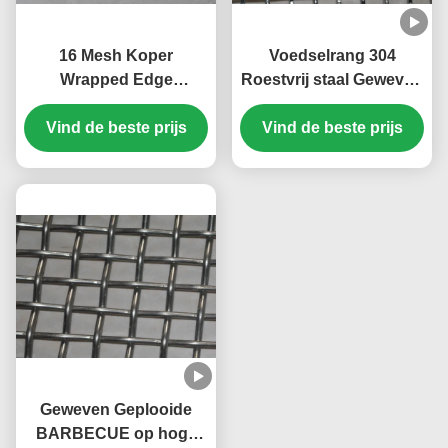
16 Mesh Koper
Voedselrang 304
Wrapped Edge
Roestvrij staal Geweven
Roestvrij staal Screen
Geplooid van de de
Vind de beste prijs
Wire Mesh 40mm
Sprekersgrill van de
Vind de beste prijs
Breedte
Draadfilter het
Schermnetwerk voor
Braadstuk 1 10 11 40
300 500 Micron
Geweven Geplooide
BARBECUE op hoge