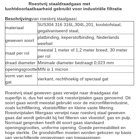
Roestvrij staaldraadgaas met
luchtdoorlaatbaarheid gebruikt voor industriële filtratie
Beschrijving
van roestvrij staalgaas
:
SUS304 316 316L,304L,201, koolstofstaal,
materiaal
gegalvaniseerd staal,
platbinding, keperstofbinding, Nederlands
geweven soort
weefsel
meestal 1 meter of 1,2 meter breed, 30 meter
maat per rol
per rol
draad diameter
Minimale diameter bedraagt ​​0,023 mm
openingsgrootte
MIN is 1 micron
vorm van een
vierkant, rechthoekig of speciaal gat
gat
Roestvrij staal geweven gaas verwijst naar draadgaas dat
superfijn is, dus het wordt ook roestvrijstalen gaas genoemd. Dit
soort gaas wordt meestal gebruikt voor de micronfilterindustrie,
zoals luchtfiltering, vloeistoffilter en kleine vaste filtering.
Roestvrijstalen filtergaas verwijst naar roestvrij staal geweven
gaas dat wordt gebruikt bij het filteren van vloeistof, gas en pulp.
Normaal gesproken heeft dit soort gaas standaard
openingsgroottes, uniforme opening. Goede permeabiliteit en
hoge sterkte. De grondstoffen moeten worden gekozen op basis
van verschillende omgevingen van toepassingen.