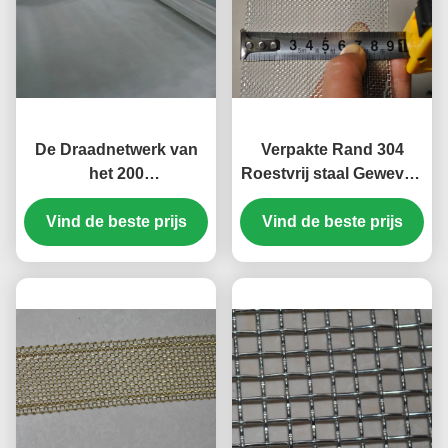
De Draadnetwerk van
Verpakte Rand 304
het 200
Roestvrij staal Geweven
Netwerkroestvrije staal
Draadnetwerk 16
Vind de beste prijs
met het Geweven
Netwerk 90mm Breedte
Vind de beste prijs
Gebruik van de Draad
Chemische Industrie