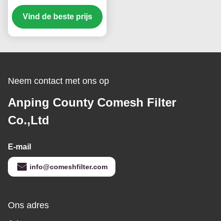
temperatuur Barbecue
Vind de beste prijs
Gelast Mesh Sieve
Waterproof Screen van
de Roestvrij staaldraad
de Filter 0.5mm 304
Neem contact met ons op
Anping County Comesh Filter
Co.,Ltd
E-mail
info@comeshfilter.com
Ons adres