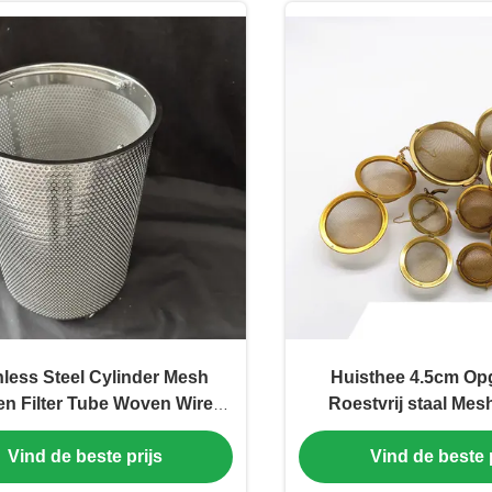
nless Steel Cylinder Mesh
Huisthee 4.5cm Op
en Filter Tube Woven Wire
Roestvrij staal Mes
Strainer Round Perforated
Vind de beste prijs
Vind de beste p
Filter Basket