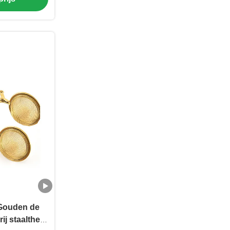
Gouden de
ij staalthee