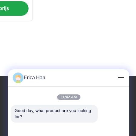
dvat
rijs
Erica Han
11:42 AM
Ons adres
Good day, what product are you looking 
Adres
for?
De industriebasis, Zuiden van Anping, Hengshui,
Hebei, de Volksrepubliek China.