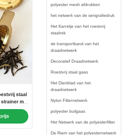
polyester mesh afdrukken
het netwerk van de serigrafiedruk
Het Karretje van het roestvrij
staalrek
de transportband van het
draadnetwerk
Decoratief Draadnetwerk
Roestvrij staal gaas
Het Dienblad van het
draadnetwerk
estvrij staal
Nylon Filternetwerk
 strainer met
dkleur en
polyester builgaas
rijs
lijsten
Het Netwerk van de polyesterfilter
De Riem van het polyesternetwerk