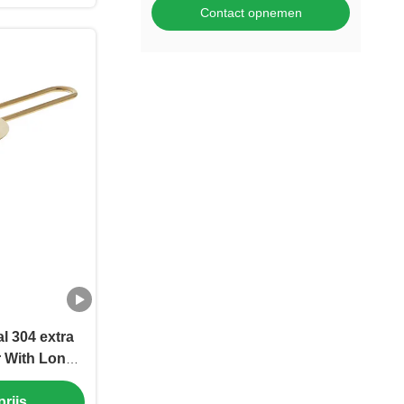
Contact opnemen
l 304 extra
r With Long-
n
rijs