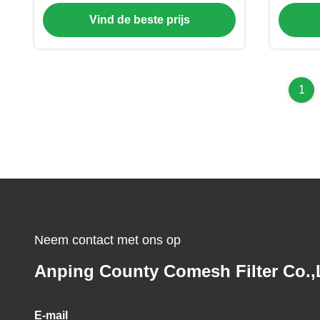
Handvat
Emb
Vind de beste prijs
1
Neem contact met ons op
Anping County Comesh Filter Co.,
E-mail