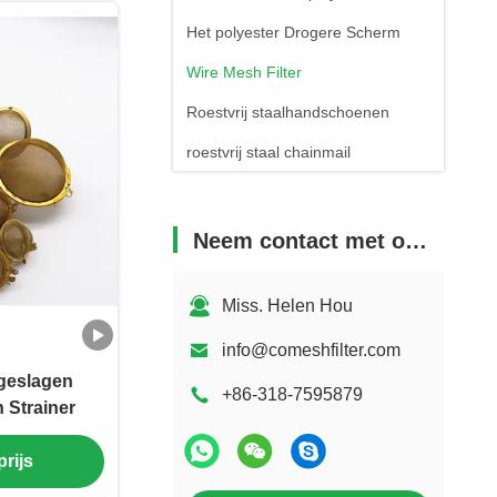
Het polyester Drogere Scherm
Wire Mesh Filter
Roestvrij staalhandschoenen
roestvrij staal chainmail
gaszuiveraar
De Mand van de metaaldraad
Neem contact met ons op
PTFE Mesh Conveyor Belt
Koude Rookgenerator
Miss. Helen Hou
roestvrij staalmand
info@comeshfilter.com
geslagen
+86-318-7595879
h Strainer
rijs