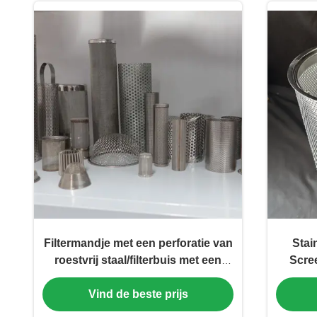
Filtermandje met een perforatie van
Stai
roestvrij staal/filterbuis met een
Scre
cilinder met
Mesh 
Vind de beste prijs
draadgordel/filtermandje met een
perforatie van een strainer