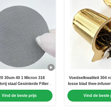
20 30um 40 1 Micron 316
Voedselkwaliteit 304 ro
vrij staal Gesinterde Filter
losse blad thee-infuser
Mesh Plate Perforated
aangepast logo gou
Vind de beste prijs
Vind de beste p
elektrolytisch po