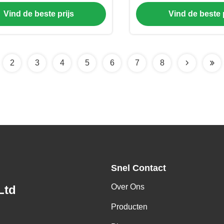
leemfda Thee en Koffie
met Lang Han
Vind de beste prijs
Vind de beste p
2
3
4
5
6
7
8
Snel Contact
Over Ons
Ltd
Producten