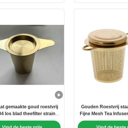
at gemaakte goud roestvrij
Gouden Roestvrij staa
04 los blad theefilter strainer
Fijne Mesh Tea Infuse
uikbare metalen theefilter
Handvatte
Vind de beste prijs
Vind de beste p
infuser