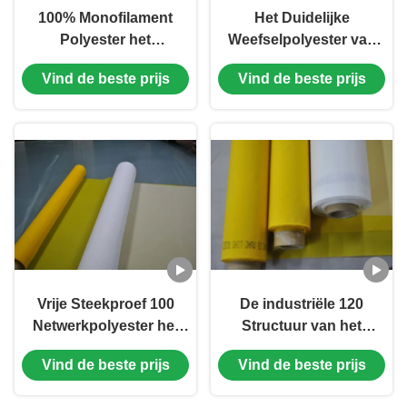
100% Monofilament
Het Duidelijke
Polyester het
Weefselpolyester van
Vastbouten Doek, OEM
DPP het Vastbouten
Vind de beste prijs
Vind de beste prijs
het Nylon Lange
Doek met Monofilament
Beroepsleven van de
Garen, Micron 23-619
Netwerkdoek
Vrije Steekproef 100
De industriële 120
Netwerkpolyester het
Structuur van het
Vastbouten Doek voor
Netwerkscherm, 47T-het
Vind de beste prijs
Vind de beste prijs
Filterzak, Vierkante
Schermdruk van het
Gatengrootte
Polyesternetwerk