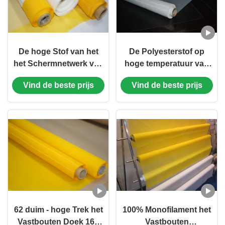
De hoge Stof van het
De Polyesterstof op
het Schermnetwerk van
hoge temperatuur van
de
de het Schermdruk voor
Vind de beste prijs
Vind de beste prijs
Duurzaamheidspolyester,
PCB-Chemische
de Serigrafiestof van de
productenweerstand
305 Netwerktelling
62 duim - hoge Trek het
100% Monofilament het
Vastbouten Doek 160
Vastbouten