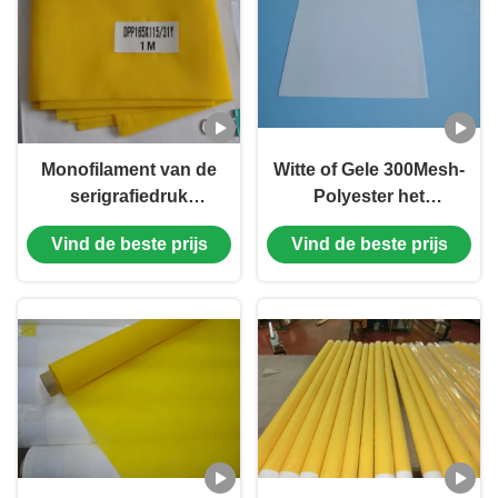
Monofilament van de
Witte of Gele 300Mesh-
serigrafiedruk
Polyester het
Polyesternetwerk, Trek
Vastbouten Doek met
Vind de beste prijs
Vind de beste prijs
het Vastbouten -31 van
Zure Weerstand
165T Gele Doek