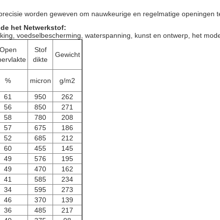
e precisie worden geweven om nauwkeurige en regelmatige openingen 
de het Netwerkstof:
werking, voedselbescherming, waterspanning, kunst en ontwerp, het mode
Open
Stof
Gewicht
ervlakte
dikte
%
micron
g/m2
61
950
262
56
850
271
58
780
208
57
675
186
52
685
212
60
455
145
49
576
195
49
470
162
41
585
234
34
595
273
46
370
139
36
485
217