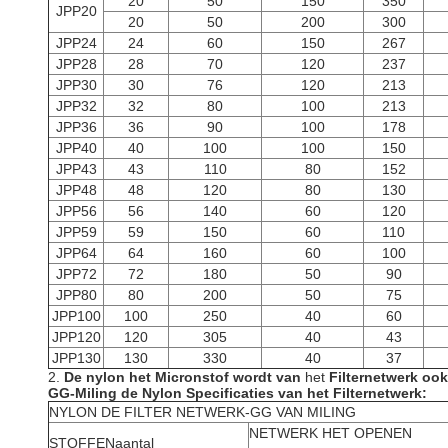
20
50
150
350
JPP20
20
50
200
300
JPP24
24
60
150
267
JPP28
28
70
120
237
JPP30
30
76
120
213
JPP32
32
80
100
213
JPP36
36
90
100
178
JPP40
40
100
100
150
JPP43
43
110
80
152
JPP48
48
120
80
130
JPP56
56
140
60
120
JPP59
59
150
60
110
JPP64
64
160
60
100
JPP72
72
180
50
90
JPP80
80
200
50
75
JPP100
100
250
40
60
JPP120
120
305
40
43
JPP130
130
330
40
37
2.
De nylon het Micronstof wordt van
het
Filternetwerk oo
GG-Miling de Nylon Specificaties van het Filternetwerk:
NYLON DE FILTER NETWERK-GG VAN MILING
NETWERK HET OPENEN
STOFFENaantal