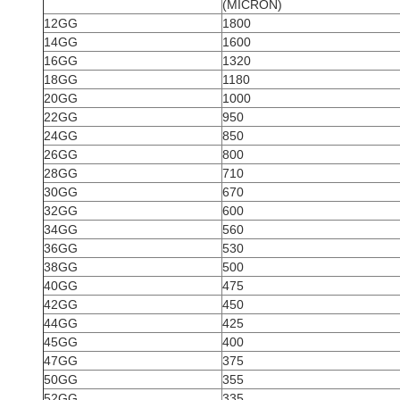
(MICRON)
12GG
1800
14GG
1600
16GG
1320
18GG
1180
20GG
1000
22GG
950
24GG
850
26GG
800
28GG
710
30GG
670
32GG
600
34GG
560
36GG
530
38GG
500
40GG
475
42GG
450
44GG
425
45GG
400
47GG
375
50GG
355
52GG
335