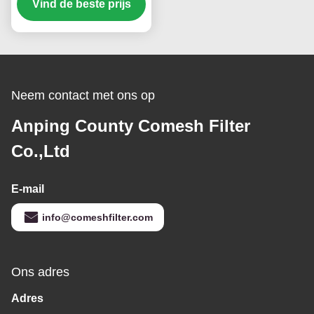
ketenpoetser voor het
Vind de beste prijs
reinigen
Neem contact met ons op
Anping County Comesh Filter
Co.,Ltd
E-mail
info@comeshfilter.com
Ons adres
Adres