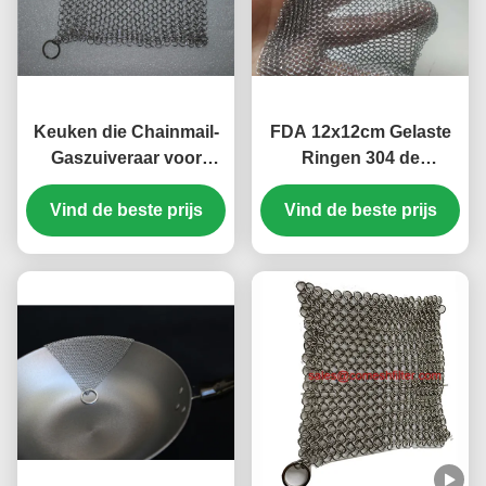
Keuken die Chainmail-
FDA 12x12cm Gelaste
Gaszuiveraar voor
Ringen 304 de
Gietijzer Cookware,
Gaszuiveraar van
Vind de beste prijs
Roestvrij staal 316
Roestvrij staalchainmail
Vind de beste prijs
schoonmaken