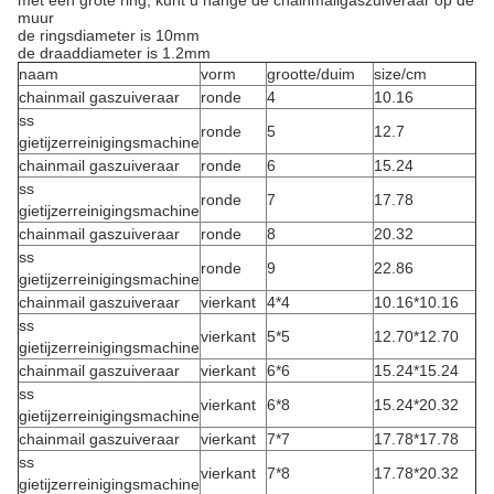
met een grote ring, kunt u hange de chainmailgaszuiveraar op de
muur
de ringsdiameter is 10mm
de draaddiameter is 1.2mm
naam
vorm
grootte/duim
size/cm
chainmail gaszuiveraar
ronde
4
10.16
ss
ronde
5
12.7
gietijzerreinigingsmachine
chainmail gaszuiveraar
ronde
6
15.24
ss
ronde
7
17.78
gietijzerreinigingsmachine
chainmail gaszuiveraar
ronde
8
20.32
ss
ronde
9
22.86
gietijzerreinigingsmachine
chainmail gaszuiveraar
vierkant
4*4
10.16*10.16
ss
vierkant
5*5
12.70*12.70
gietijzerreinigingsmachine
chainmail gaszuiveraar
vierkant
6*6
15.24*15.24
ss
vierkant
6*8
15.24*20.32
gietijzerreinigingsmachine
chainmail gaszuiveraar
vierkant
7*7
17.78*17.78
ss
vierkant
7*8
17.78*20.32
gietijzerreinigingsmachine