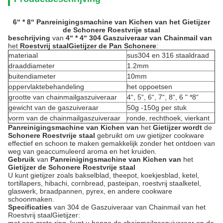
6“ * 8“ Panreinigingsmachine van Kichen van het Gietijzer
de Schonere Roestvrije staal
beschrijving
van
4“ * 4“ 304 Gaszuiveraar van Chainmail van
het
Roestvrij staalGietijzer de Pan Schonere
:
materiaal
sus304 en 316 staaldraad
draaddiameter
1.2mm
buitendiameter
10mm
oppervlaktebehandeling
het oppoetsen
grootte van chainmailgaszuiveraar
4“, 5“, 6“, 7“, 8“, 6 " *8“
gewicht van de gaszuiveraar
50g -150g per stuk
vorm van de chainmailgaszuiveraar
ronde, rechthoek, vierkant
Panreinigingsmachine van Kichen van
het
Gietijzer wordt
de
Schonere Roestvrije staal
gebruikt om uw gietijzer cookware
effectief en schoon te maken gemakkelijk zonder het ontdoen van
weg van geaccumuleerd aroma en het kruiden.
Gebruik
van
Panreinigingsmachine van Kichen van
het
Gietijzer de Schonere Roestvrije staal
U kunt gietijzer zoals
bakselblad, theepot, koekjesblad, ketel,
tortillapers, hibachi, cornbread, pasteipan
,
roestvrij staal
ketel,
glaswerk,
braadpannen, pyrex,
en
andere cookware
schoonmaken.
Specificaties
van 304 de Gaszuiveraar van Chainmail van het
Roestvrij staalGietijzer: