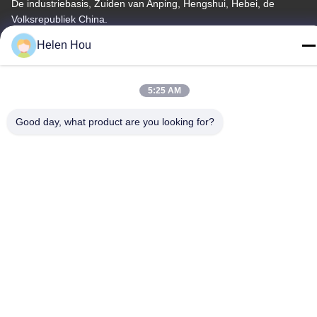
De industriebasis, Zuiden van Anping, Hengshui, Hebei, de
Volksrepubliek China.
Helen Hou
Telefoon
86-318-7595879
5:25 AM
Good day, what product are you looking for?
Privacybeleid
|
Sitemap
China Goede kwaliteit polyester scherm afdrukken mesh
Auteursrecht © -2026 Anping County Comesh Filter Co.,Ltd Alle
rechten voorbehouden.