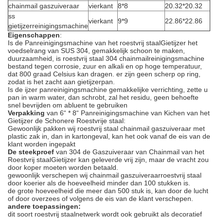
chainmail gaszuiveraar
vierkant
8*8
20.32*20.32
ss
vierkant
9*9
22.86*22.86
gietijzerreinigingsmachine
Eigenschappen
:
Is de Panreinigingsmachine van het roestvrij staalGietijzer het
voedselrang van SUS 304, gemakkelijk schoon te maken,
duurzaamheid, is roestvrij staal 304 chainmailreinigingsmachine
bestand tegen corrosie, zuur en alkali en op hoge temperatuur,
dat 800 graad Celsius kan dragen. er zijn geen scherp op ring,
zodat is het zacht aan gietijzerpan.
Is de ijzer panreinigingsmachine gemakkelijke verrichting, zette u
pan in warm water, dan schrobt, zal het residu, geen behoefte
snel bevrijden om abluent te gebruiken
Verpakking
van 6“ * 8“ Panreinigingsmachine van Kichen van het
Gietijzer de Schonere Roestvrije staal:
Gewoonlijk pakken wij roestvrij staal chainmail gaszuiveraar met
plastic zak in, dan in kartongeval, kan het ook vanaf de eis van de
klant worden ingepakt
De steekproef
van 304 de Gaszuiveraar van Chainmail van het
Roestvrij staalGietijzer kan geleverde vrij zijn, maar de vracht zou
door koper moeten worden betaald.
gewoonlijk verschepen wij chainmail gaszuiveraarroestvrij staal
door koerier als de hoeveelheid minder dan 100 stukken is.
de grote hoeveelheid die meer dan 500 stuk is, kan door de lucht
of door overzees of volgens de eis van de klant verschepen.
andere toepassingen:
dit soort roestvrij staalnetwerk wordt ook gebruikt als decoratief