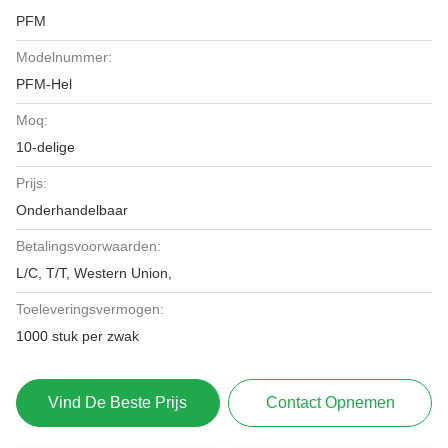
PFM
Modelnummer:
PFM-Hel
Moq:
10-delige
Prijs:
Onderhandelbaar
Betalingsvoorwaarden:
L/C, T/T, Western Union,
Toeleveringsvermogen:
1000 stuk per zwak
Vind De Beste Prijs
Contact Opnemen