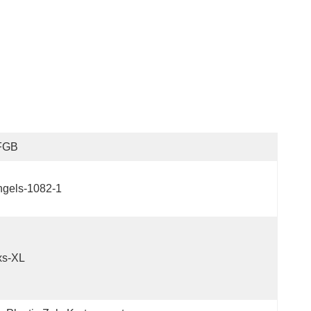
FGB
ngels-1082-1
xs-XL