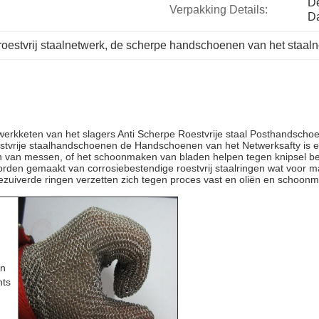
De
Verpakking Details:
D
oestvrij staalnetwerk
, 
de scherpe handschoenen van het staaln
werkketen van het slagers Anti Scherpe Roestvrije staal Posthandscho
estvrije staalhandschoenen de Handschoenen van het Netwerksafty
is 
n van messen, of het schoonmaken van bladen helpen tegen knipsel 
den gemaakt van corrosiebestendige roestvrij staalringen wat voor max
gezuiverde ringen verzetten zich tegen proces vast en oliën en schoo
en
hts