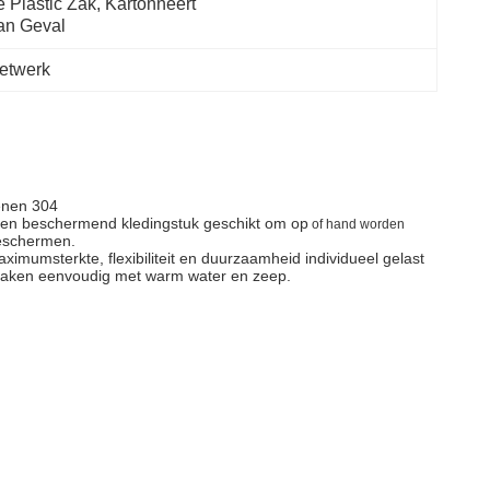
 Plastic Zak, Kartonneert 
an Geval
etwerk
enen 304
een beschermend kledingstuk geschikt om
op
of hand worden
beschermen.
imumsterkte, flexibiliteit en duurzaamheid individueel gelast
nmaken eenvoudig met warm water en zeep.