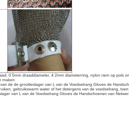
raad, 0.5mm draaddiameter, 4.2mm diameterring, nylon riem op pols o
te maken.
l van de de grootteslager van L van de Voedselrang Gloves de Handsc
ruiken, gebruikswarm water of het detergens van de voedselrang, toen
teslager van L van de Voedselrang Gloves de Handschoenen van Netwerk