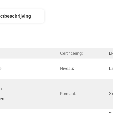
ctbeschrijving
Certificering:
L
 
Niveau:
E
 
Formaat:
X
en 