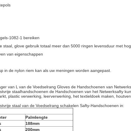
tepols
gels-1082-1 bereiken
ije staal, glove gebruik totaal meer dan 5000 ringen levensduur met 
rven van eigenschappen
esp in de nylon riem kan als uw meningen worden aangepast.
slager van L van de Voedselrang Gloves de Handschoenen van Netwerks
stvrije staalhandschoenen de Handschoenen van het Netwerksafty kunnen
t, plastic verwerking, leerverwerking, het textieldoek maken, houtverw
vrije staal van de Voedselrang schakelen Safty-Handschoenen in:
ter
Palmlengte
s
188mm
s
200mm