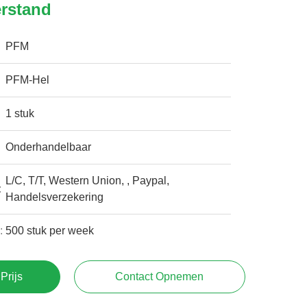
rstand
PFM
PFM-Hel
1 stuk
Onderhandelbaar
L/C, T/T, Western Union, , Paypal,
:
Handelsverzekering
:
500 stuk per week
Prijs
Contact Opnemen