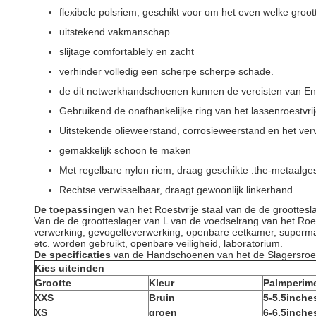
flexibele polsriem, geschikt voor om het even welke groot
uitstekend vakmanschap
slijtage comfortablely en zacht
verhinder volledig een scherpe scherpe schade.
de dit netwerkhandschoenen kunnen de vereisten van En
Gebruikend de onafhankelijke ring van het lassenroestvr
Uitstekende olieweerstand, corrosieweerstand en het ve
gemakkelijk schoon te maken
Met regelbare nylon riem, draag geschikte .the-metaalg
Rechtse verwisselbaar, draagt gewoonlijk linkerhand.
De toepassingen
van het Roestvrije staal van de de grootte
Van de de grootteslager van L van de voedselrang van het Roe
verwerking, gevogelteverwerking, openbare eetkamer, supermark
etc. worden gebruikt, openbare veiligheid, laboratorium.
De specificaties
van de Handschoenen van het de Slagersroest
Kies uiteinden
Grootte
Kleur
Palmperime
XXS
Bruin
5-5.5inche
XS
groen
6-6.5inche