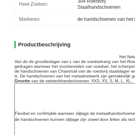
304 Roestvrij 
Heet Zoeken:
Staalhandschoenen
Markeren:
de handschoenen van het r
Productbeschrijving
Het Net
Van de de grootteslager van L van de voedselrang van het Ro
gedragen
wanneer het voorbereiden van voedsel, het scherpe
de handschoenen van Chainmail van de roestvrij staalslager wor
is. De handschoenen van het metaalnetwerk zijn gemakkelijk 
Grootte
van de netwerkhandschoenen: XXS, XS, S, M, L, XL;
Flexibel en confirtable wanneer slijtage de metaalhandschoen
de handschoenen kunnen slijtage zijn zowel door linker als rec