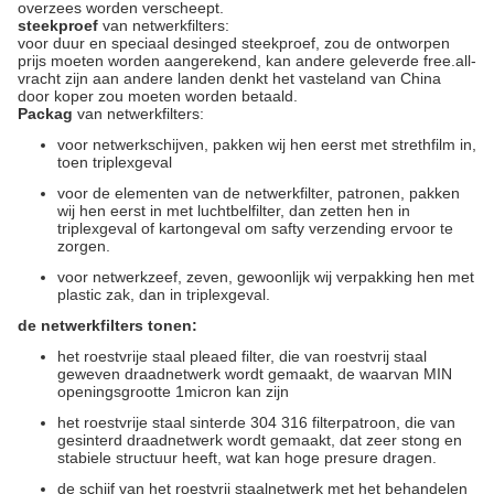
overzees worden verscheept.
steekproef
van netwerkfilters:
voor duur en speciaal desinged steekproef, zou de ontworpen
prijs moeten worden aangerekend, kan andere geleverde free.all-
vracht zijn aan andere landen denkt het vasteland van China
door koper zou moeten worden betaald.
Packag
van netwerkfilters:
voor netwerkschijven, pakken wij hen eerst met strethfilm in,
toen triplexgeval
voor de elementen van de netwerkfilter, patronen, pakken
wij hen eerst in met luchtbelfilter, dan zetten hen in
triplexgeval of kartongeval om safty verzending ervoor te
zorgen.
voor netwerkzeef, zeven, gewoonlijk wij verpakking hen met
plastic zak, dan in triplexgeval.
de netwerkfilters tonen:
het roestvrije staal pleaed filter, die van roestvrij staal
geweven draadnetwerk wordt gemaakt, de waarvan MIN
openingsgrootte 1micron kan zijn
het roestvrije staal sinterde 304 316 filterpatroon, die van
gesinterd draadnetwerk wordt gemaakt, dat zeer stong en
stabiele structuur heeft, wat kan hoge presure dragen.
de schijf van het roestvrij staalnetwerk met het behandelen