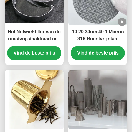
Het Netwerkfilter van de
10 20 30um 40 1 Micron
roestvrij staaldraad met
316 Roestvrij staal
Netwerkzeven voor
Gesinterde Filter Mesh
Graangewassenfiltratie
Vind de beste prijs
Vind de beste prijs
Plate Perforated