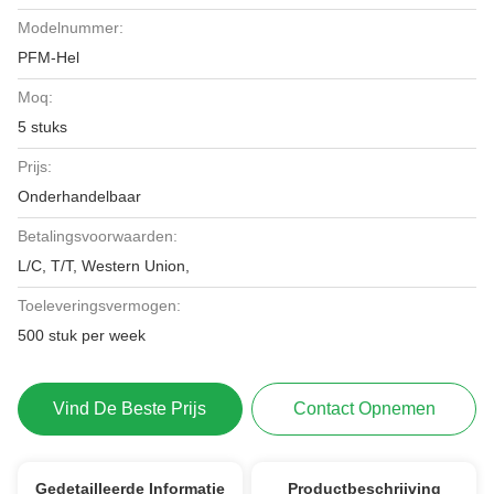
Modelnummer:
PFM-Hel
Moq:
5 stuks
Prijs:
Onderhandelbaar
Betalingsvoorwaarden:
L/C, T/T, Western Union,
Toeleveringsvermogen:
500 stuk per week
Vind De Beste Prijs
Contact Opnemen
Gedetailleerde Informatie
Productbeschrijving