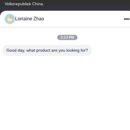
Volksrepubliek China.
Telefoon
Lorraine Zhao
86-318-7595879
3:13 PM
Good day, what product are you looking for?
Privacybeleid
|
Sitemap
China Goede kwaliteit polyester scherm afdrukken mesh
Auteursrecht © -2026 Anping County Comesh Filter Co.,Ltd Alle
rechten voorbehouden.