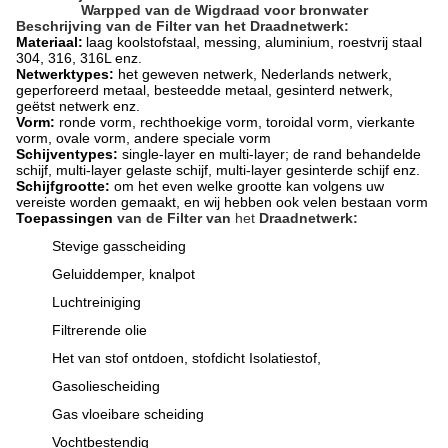
Warpped van de Wigdraad voor bronwater
Beschrijving van de Filter van het Draadnetwerk:
Materiaal:
laag koolstofstaal, messing, aluminium, roestvrij staal
304, 316, 316L enz.
Netwerktypes:
het geweven netwerk, Nederlands netwerk,
geperforeerd metaal, besteedde metaal, gesinterd netwerk,
geëtst netwerk enz.
Vorm:
ronde vorm, rechthoekige vorm, toroidal vorm, vierkante
vorm, ovale vorm, andere speciale vorm
Schijventypes:
single-layer en multi-layer; de rand behandelde
schijf, multi-layer gelaste schijf, multi-layer gesinterde schijf enz.
Schijfgrootte:
om het even welke grootte kan volgens uw
vereiste worden gemaakt, en wij hebben ook velen bestaan vorm
Toepassingen
van de Filter van
het
Draadnetwerk:
Stevige gasscheiding
Geluiddemper, knalpot
Luchtreiniging
Filtrerende olie
Het van stof ontdoen, stofdicht Isolatiestof,
Gasoliescheiding
Gas vloeibare scheiding
Vochtbestendig