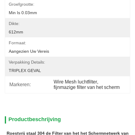
Groefgrootte:
Min Is 0.03mm
Dikte:
612mm
Formaat:
Aangezien Uw Vereis
Verpakking Details:
TRIPLEX GEVAL
Wire Mesh luchtfilter
, 
Markeren:
fijnmazige filter van het scherm
Productbeschrijving
Roestvrij staal 304 de Filter van het het Schermnetwerk van