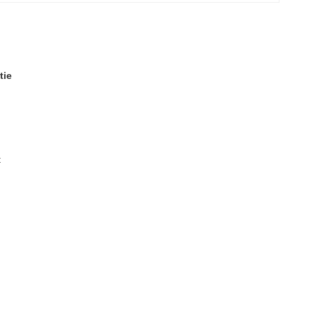
tie
t