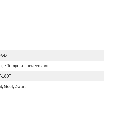
FGB
oge Temperatuurweerstand
T-180T
t, Geel, Zwart