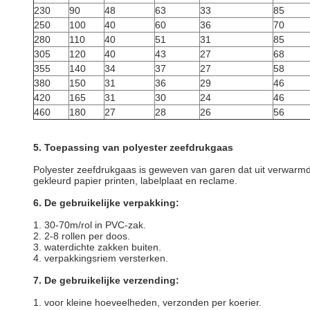
230
90
48
63
33
85
250
100
40
60
36
70
280
110
40
51
31
85
305
120
40
43
27
68
355
140
34
37
27
58
380
150
31
36
29
46
420
165
31
30
24
46
460
180
27
28
26
56
5. Toepassing van polyester zeefdrukgaas
Polyester zeefdrukgaas is geweven van garen dat uit verwarmd po
gekleurd papier printen, labelplaat en reclame.
6. De gebruikelijke verpakking:
1. 30-70m/rol in PVC-zak.
2. 2-8 rollen per doos.
3. waterdichte zakken buiten.
4. verpakkingsriem versterken.
7. De gebruikelijke verzending:
1. voor kleine hoeveelheden, verzonden per koerier.