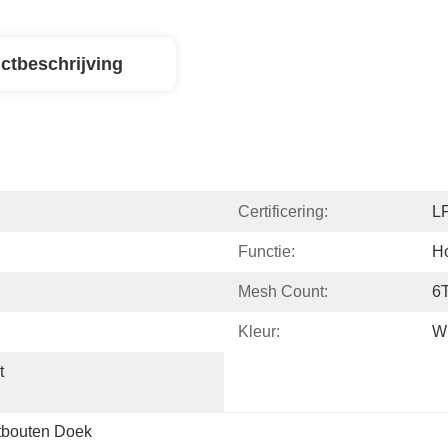
ctbeschrijving
Certificering:
L
Functie:
H
Mesh Count:
6
Kleur:
Wi
 
stbouten Doek