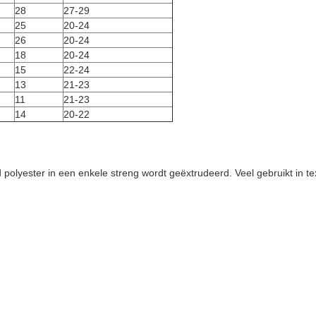
28
27-29
25
20-24
26
20-24
18
20-24
15
22-24
13
21-23
11
21-23
14
20-22
lyester in een enkele streng wordt geëxtrudeerd. Veel gebruikt in texti