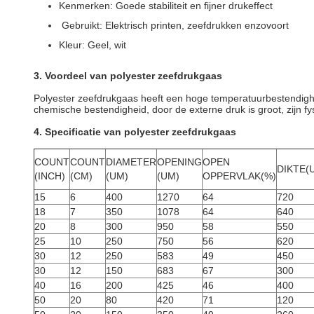
Kenmerken: Goede stabiliteit en fijner drukeffect
Gebruikt: Elektrisch printen, zeefdrukken enzovoort
Kleur: Geel, wit
3. Voordeel van polyester zeefdrukgaas
Polyester zeefdrukgaas heeft een hoge temperatuurbestendighei
chemische bestendigheid, door de externe druk is groot, zijn fys
4. Specificatie van polyester zeefdrukgaas
COUNT
COUNT
DIAMETER
OPENING
OPEN
DIKTE(
(INCH)
(CM)
(UM)
(UM)
OPPERVLAK(%)
15
6
400
1270
64
720
18
7
350
1078
64
640
20
8
300
950
58
550
25
10
250
750
56
620
30
12
250
583
49
450
30
12
150
683
67
300
40
16
200
425
46
400
50
20
80
420
71
120