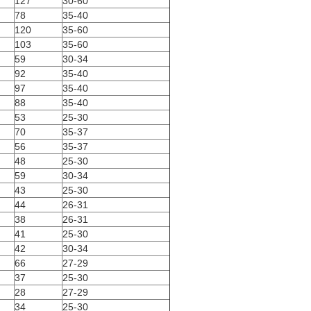
127
30-60
78
35-40
120
35-60
103
35-60
59
30-34
92
35-40
97
35-40
88
35-40
53
25-30
70
35-37
56
35-37
48
25-30
59
30-34
43
25-30
44
26-31
38
26-31
41
25-30
42
30-34
66
27-29
37
25-30
28
27-29
34
25-30