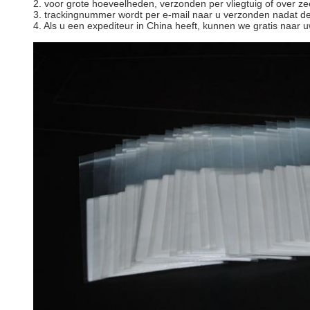
2. voor grote hoeveelheden, verzonden per vliegtuig of over ze
3. trackingnummer wordt per e-mail naar u verzonden nadat de 
4. Als u een expediteur in China heeft, kunnen we gratis naar 