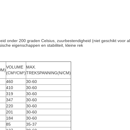
d onder 200 graden Celsius, zuurbestendigheid (niet geschikt voor al
ische eigenschappen en stabiliteit, kleine rek
VOLUME
MAX.
UM)
(CM³/CM²)
TREKSPANNING(N/CM)
460
30-60
410
30-60
319
30-60
347
30-60
220
30-60
201
30-60
184
30-60
85
35-37