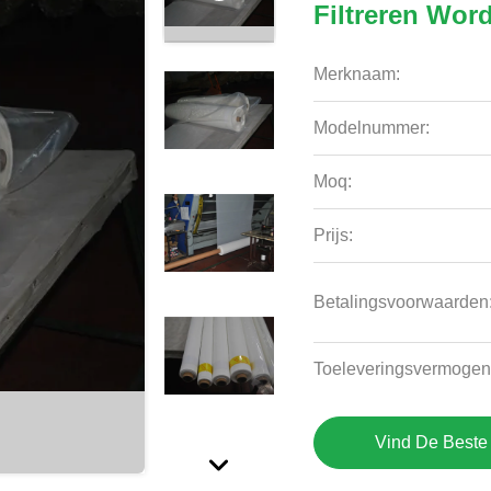
Filtreren Word
Merknaam:
Modelnummer:
Moq:
Prijs:
Betalingsvoorwaarden
Toeleveringsvermogen
Vind De Beste 