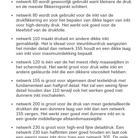
netwerk 60 wordt gewoonlijk gebruikt want kleinere de druk
en de meeste flikkeringsinkt schittert.
netwerk 80 wordt ook gebruikt voor de inkt van de
drukflikkering en voor het bepalen van dikke lagen van inkt
voor high-density druk. Het werkt ook goed voor de
kleefstof van de drukfolie.
netwerk 110 maakt drukwit en andere dikke inkt
gemakkelijk. Het is ideaal voor steunkleurdruk aangezien
het minder detail dan netwerk 155 houdt en een dikke laag
van inkt voor maximumdekking bepaalt.
netwerk 120 is één van de het meest rifely maaswijdten in
het schermdruk. Het werkt groot voor druk witte inkt en
andere gekleurde inkt die een dikkere viscositeit hebben.
netwerk 155 is groot voor algemeen doel textieldruk met
fundamenteel aan halfgrof detail. Het zal een weinig fijner
detail houden dan 110 terwijl ook het werken goed met
dunnere inkt inschakelen.
netwerk 200 is groot voor de druk van meer gedetailleerde
drukken die een dunnere laag van inkt dan een netwerk
155 vergen. Het werkt zeer goed met dunnere inkt en is
een goede middellange afstandsmaaswijdte.
netwerk 230 is groot voor high-end fijne detaildruk. Een
netwerk 230 kan halftinten zeer goed houden en laat ook
een weinig meer inkt door toen een netwerk 305. De gele