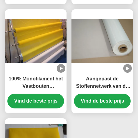
100% Monofilament het
Aangepast de
Vastbouten
Stoffennetwerk van de
Doeknetwerk, 80 het
het Schermdruk 74
Netwerkscherm voor
Vind de beste prijs
Duim voor Elektronika,
Vind de beste prijs
het Schermdruk
Witte/Gele Kleur