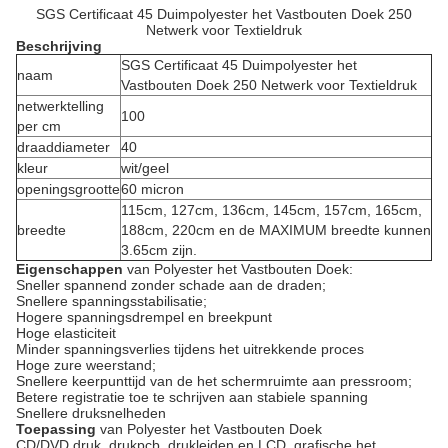
SGS Certificaat 45 Duimpolyester het Vastbouten Doek 250
Netwerk voor Textieldruk
Beschrijving
SGS Certificaat 45 Duimpolyester het
naam
Vastbouten Doek 250 Netwerk voor Textieldruk
netwerktelling
100
per cm
draaddiameter
40
kleur
wit/geel
openingsgrootte
60 micron
115cm, 127cm, 136cm, 145cm, 157cm, 165cm,
breedte
188cm, 220cm en de MAXIMUM breedte kunnen
3.65cm zijn.
Eigenschappen
van Polyester het Vastbouten Doek:
Sneller spannend zonder schade aan de draden;
Snellere spanningsstabilisatie;
Hogere spanningsdrempel en breekpunt
Hoge elasticiteit
Minder spanningsverlies tijdens het uitrekkende proces
Hoge zure weerstand;
Snellere keerpunttijd van de het schermruimte aan pressroom;
Betere registratie toe te schrijven aan stabiele spanning
Snellere druksnelheden
Toepassing
van Polyester
het Vastbouten Doek
CD/DVD druk, drukpcb, drukleiden en LCD, grafische het