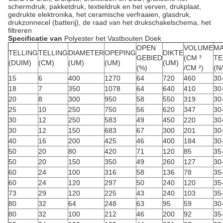
schermdruk, pakketdruk, textieldruk en het verven, drukplaat,
gedrukte elektronika, het ceramische verfraaien, glasdruk,
drukzonnecel (batterij), de raad van het drukschakelschema, het
filtreren
Specificatie van
Polyester het Vastbouten Doek
OPEN
VOLUME
M
TELLING
TELLING
DIAMETER
OPEPING
DIKTE
GEBIED
(CM ³
TE
(DUIM)
(CM)
(UM)
(UM)
(UM)
(%)
/CM ²)
(N
15
6
400
1270
64
720
460
30
18
7
350
1078
64
640
410
30
20
8
300
950
58
550
319
30
25
10
250
750
56
620
347
30
30
12
250
583
49
450
220
30
30
12
150
683
67
300
201
30
40
16
200
425
46
400
184
30
50
20
80
420
71
120
85
35
50
20
150
350
49
260
127
30
60
24
100
316
58
136
78
35
60
24
120
297
50
240
120
35
73
29
120
225
43
240
103
35
80
32
64
248
63
95
59
30
80
32
100
212
46
200
92
35