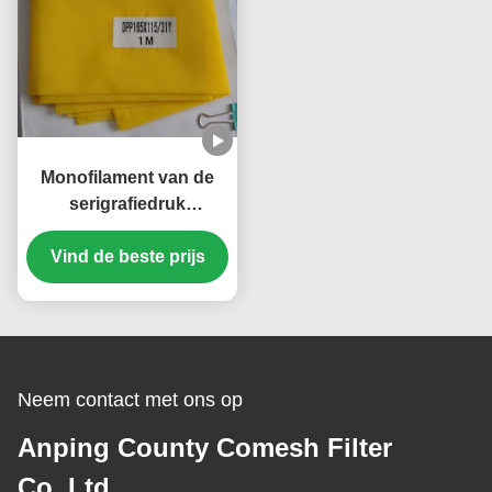
Monofilament van de
serigrafiedruk
Polyesternetwerk, Trek
het Vastbouten -31 van
Vind de beste prijs
165T Gele Doek
Neem contact met ons op
Anping County Comesh Filter
Co.,Ltd