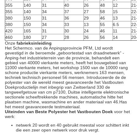
355
140
31
40
26
48
12
21
355
140
34
37
27
58
15
22
380
150
31
36
29
46
13
21
380
150
34
33
13
55
6.5
22
420
165
31
30
24
46
11
21
460
180
27
28
26
56
14
20
Onze
fabrieksinleiding
Het Schermco. van de Anpingsprovincie PFM, Ltd wordt
gevestigd in de beroemde „geboortestad van draadnetwerk“ -
Anping-het industrieterrein van de provincie, behandelt een
gebied van 40000 vierkante meters, heeft het bouwgebied van
11000 vierkante meters, het workshop 1500 van de 10000 rang
schone productie vierkante meters, werknemers 163 mensen,
techniek technisch personeel 56 mensen. Introduceerde de de
polyester van de wereld meest geavanceerde het Vastbouten
Doekproductielijn met inbegrip van Zwitserland 330 de
tangweefgetouw van cm p7100, Duitse intelligente elektronische
sectionele scheeftrekkende machines, automatische hitte het
plaatsen machine, wasmachine en ander materiaal van 46.Has
het meest geavanceerde testmateriaal.
Uiteinden van Beste Polyester het Vastbouten Doek
voor het
werk:
netwerk 20 wordt en 40 gebruikt meestal voor schittert inkt
die een zeer open netwerk voor druk vergt.