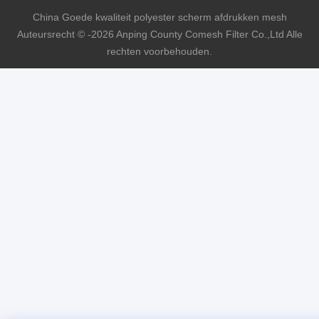
China Goede kwaliteit polyester scherm afdrukken mesh
Auteursrecht © -2026 Anping County Comesh Filter Co.,Ltd Alle
rechten voorbehouden.