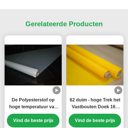
Gerelateerde Producten
De Polyesterstof op
62 duim - hoge Trek het
hoge temperatuur van
Vastbouten Doek 160
de het Schermdruk voor
Netwerk voor het
Vind de beste prijs
PCB-Chemische
Schermdruk, FDA-
Vind de beste prijs
productenweerstand
Certificaat