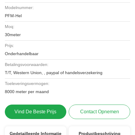
Modelnummer:
PFM-Hel
Moq:
30meter
Prijs:
Onderhandelbaar
Betalingsvoorwaarden:
T/T, Western Union, , paypal of handelsverzekering
Toeleveringsvermogen:
8000 meter per maand
Vind De Beste Prijs
Contact Opnemen
Gedetailleerde Informatie
Productbeschrijving