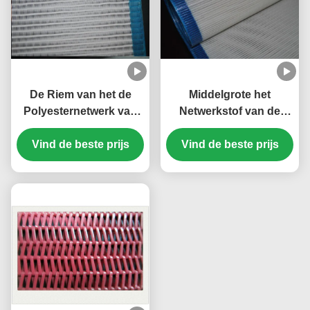
De Riem van het de
Middelgrote het
Polyesternetwerk van
Netwerkstof van de
het papierfabricage
Lijnpolyester voor
Duidelijke Weefsel met
Vind de beste prijs
Document die Machine
Vind de beste prijs
het Spiraalvormige
3868 maken
Drogere Scherm voor
het Drogen