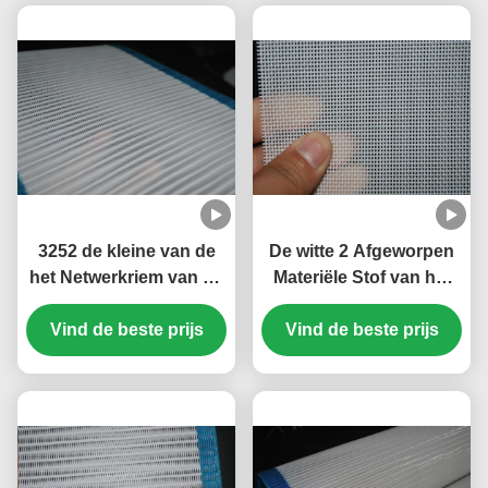
3252 de kleine van de
De witte 2 Afgeworpen
het Netwerkriem van de
Materiële Stof van het
Lijnpolyester
Duidelijk
Spiraalvormige Draad
Vind de beste prijs
Weefselnetwerk voor
Vind de beste prijs
voor Document
Transportband, OEM
Productie
ODM de Dienst