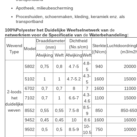
Apotheek, milieubescherming
Proceshuiden, schoenmaken, kleding, keramiek enz. als
transportband
100%Polyester het Duidelijke Weefselnetwerk van
de
netwerkriem voor de Specificatie van
de
Waterbehandeling:
Draaddiameter
Dichtheid
Wevend
Sterkte
Luchtdoordring
(No.s/cm)
(mm)
Model
Type
((N/cm)
(m3/m2
Afwijking
Weft
Afwijking
Weft
4.8-
5802
0,75
0,8
4.7-5
940
20000
5
4.3-
5102
1
1
4.7-5.2
1600
15000
5
6702
0,7
0,7
8
7
1600
11000
2-loods
4.3-
het
7102
0,7
1
6.6-7
1100
15000
4.6
duidelijke
8.5-
weven
8552
0,55
0,55
7.5-8
850
850-650
9
9452
0,45
0,45
10
8.6
1600
16000
10-
9502
0,5
0,5
8.5-9
750
10000
10.5