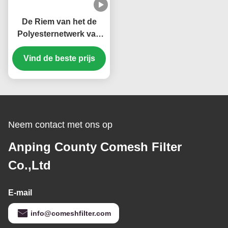
De Riem van het de
Polyesternetwerk van
het hoogspanning
Duidelijke die Weefsel
Vind de beste prijs
100% voor
Transportband wordt
gebruikt
Neem contact met ons op
Anping County Comesh Filter
Co.,Ltd
E-mail
info@comeshfilter.com