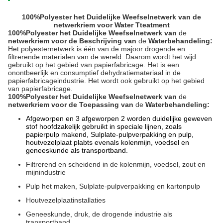
100%Polyester het Duidelijke Weefselnetwerk van de
netwerkriem voor Water Tteatment
100%Polyester het Duidelijke Weefselnetwerk van
de
netwerkriem voor de Beschrijving van
de
Waterbehandeling:
Het polyesternetwerk is één van de majoor drogende en
filtrerende materialen van de wereld. Daarom wordt het wijd
gebruikt op het gebied van papierfabricage. Het is een
onontbeerlijk en consumptief dehydratiemateriaal in de
papierfabricageindustrie. Het wordt ook gebruikt op het gebied
van papierfabricage.
100%Polyester het Duidelijke Weefselnetwerk van
de
netwerkriem voor de
Toepassing
van
de
Waterbehandeling
:
Afgeworpen en 3 afgeworpen 2 worden duidelijke geweven
stof hoofdzakelijk gebruikt in speciale lijnen, zoals
papierpulp makend, Sulplate-pulpverpakking en pulp,
houtvezelplaat plabts evenals kolenmijn, voedsel en
geneeskunde als transportband.
Filtrerend en scheidend in de kolenmijn, voedsel, zout en
mijnindustrie
Pulp het maken, Sulplate-pulpverpakking en kartonpulp
Houtvezelplaatinstallaties
Geneeskunde, druk, de drogende industrie als
transportband