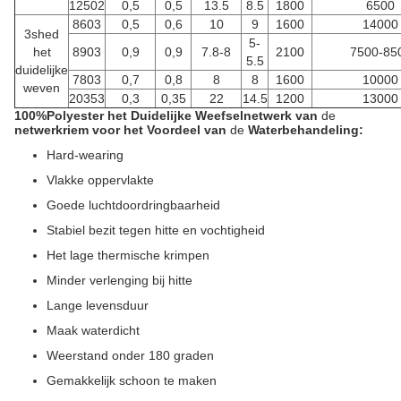
12502
0,5
0,5
13.5
8.5
1800
6500
8603
0,5
0,6
10
9
1600
14000
3shed
5-
het
8903
0,9
0,9
7.8-8
2100
7500-85
5.5
duidelijke
7803
0,7
0,8
8
8
1600
10000
weven
20353
0,3
0,35
22
14.5
1200
13000
100%Polyester het Duidelijke Weefselnetwerk van
de
netwerkriem voor het
Voordeel
van
de
Waterbehandeling
:
Hard-wearing
Vlakke oppervlakte
Goede luchtdoordringbaarheid
Stabiel bezit tegen hitte en vochtigheid
Het lage thermische krimpen
Minder verlenging bij hitte
Lange levensduur
Maak waterdicht
Weerstand onder 180 graden
Gemakkelijk schoon te maken