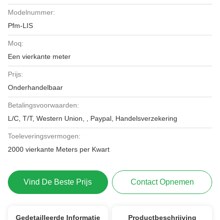
Modelnummer:
Pfm-LIS
Moq:
Een vierkante meter
Prijs:
Onderhandelbaar
Betalingsvoorwaarden:
L/C, T/T, Western Union, , Paypal, Handelsverzekering
Toeleveringsvermogen:
2000 vierkante Meters per Kwart
Vind De Beste Prijs
Contact Opnemen
Gedetailleerde Informatie
Productbeschrijving