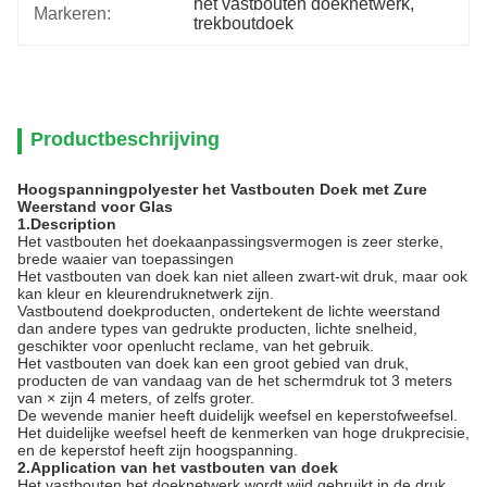
het vastbouten doeknetwerk
, 
Markeren:
trekboutdoek
Productbeschrijving
Hoogspanningpolyester het Vastbouten Doek met Zure
Weerstand voor Glas
1.Description
Het vastbouten het doekaanpassingsvermogen is zeer sterke,
brede waaier van toepassingen
Het vastbouten van doek kan niet alleen zwart-wit druk, maar ook
kan kleur en kleurendruknetwerk zijn.
Vastboutend doekproducten, ondertekent de lichte weerstand
dan andere types van gedrukte producten, lichte snelheid,
geschikter voor openlucht reclame, van het gebruik.
Het vastbouten van doek kan een groot gebied van druk,
producten de van vandaag van de het schermdruk tot 3 meters
van × zijn 4 meters, of zelfs groter.
De wevende manier heeft duidelijk weefsel en keperstofweefsel.
Het duidelijke weefsel heeft de kenmerken van hoge drukprecisie,
en de keperstof heeft zijn hoogspanning.
2.Application van het vastbouten van doek
Het vastbouten het doeknetwerk wordt wijd gebruikt in de druk