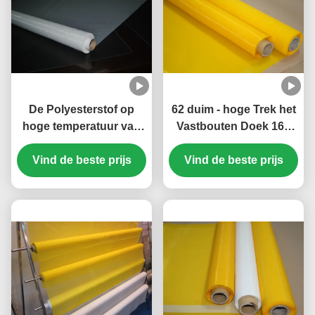
De Polyesterstof op
62 duim - hoge Trek het
hoge temperatuur van
Vastbouten Doek 160
de het Schermdruk voor
Netwerk voor het
Vind de beste prijs
PCB-Chemische
Schermdruk, FDA-
Vind de beste prijs
productenweerstand
Certificaat