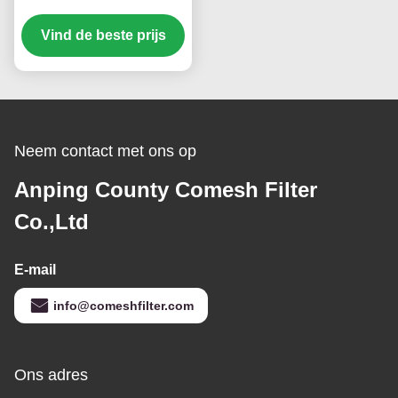
het Schermdruk 74
Duim voor Elektronika,
Vind de beste prijs
Witte/Gele Kleur
Neem contact met ons op
Anping County Comesh Filter
Co.,Ltd
E-mail
info@comeshfilter.com
Ons adres