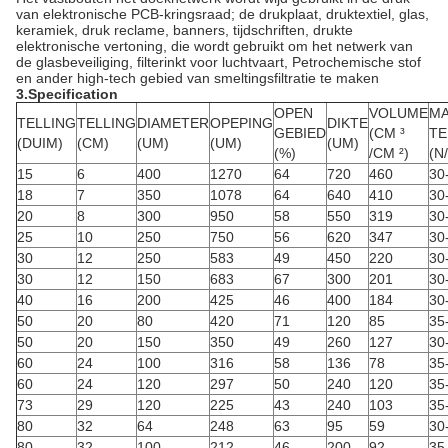
van elektronische PCB-kringsraad; de drukplaat, druktextiel, glas,
keramiek, druk reclame, banners, tijdschriften, drukte
elektronische vertoning, die wordt gebruikt om het netwerk van
de glasbeveiliging, filterinkt voor luchtvaart, Petrochemische stof
en ander high-tech gebied van smeltingsfiltratie te maken
3.Specification
OPEN
VOLUME
M
TELLING
TELLING
DIAMETER
OPEPING
DIKTE
GEBIED
(CM ³
TE
(DUIM)
(CM)
(UM)
(UM)
(UM)
(%)
/CM ²)
(N
15
6
400
1270
64
720
460
30
18
7
350
1078
64
640
410
30
20
8
300
950
58
550
319
30
25
10
250
750
56
620
347
30
30
12
250
583
49
450
220
30
30
12
150
683
67
300
201
30
40
16
200
425
46
400
184
30
50
20
80
420
71
120
85
35
50
20
150
350
49
260
127
30
60
24
100
316
58
136
78
35
60
24
120
297
50
240
120
35
73
29
120
225
43
240
103
35
80
32
64
248
63
95
59
30
80
32
100
212
46
200
92
35