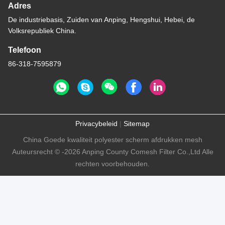
Adres
De industriebasis, Zuiden van Anping, Hengshui, Hebei, de
Volksrepubliek China.
Telefoon
86-318-7595879
Privacybeleid
|
Sitemap
China Goede kwaliteit polyester scherm afdrukken mesh
Auteursrecht © -2026 Anping County Comesh Filter Co.,Ltd Alle
rechten voorbehouden.