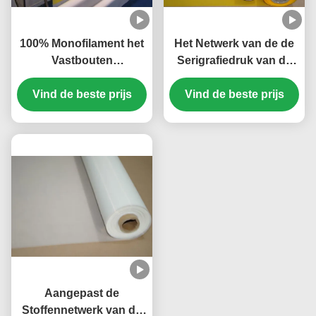
100% Monofilament het
Het Netwerk van de de
Vastbouten
Serigrafiedruk van de
Doeknetwerk, 80 het
45 Duimpolyester, 250
Netwerkscherm voor
Vind de beste prijs
de Zure Weerstand van
Vind de beste prijs
het Schermdruk
het Netwerkscherm
Aangepast de
Stoffennetwerk van de