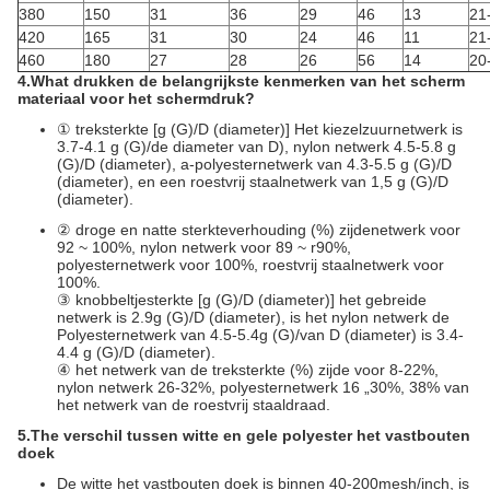
380
150
31
36
29
46
13
21
420
165
31
30
24
46
11
21
460
180
27
28
26
56
14
20
4.What
drukken de belangrijkste kenmerken van het scherm
materiaal voor het schermdruk?
① treksterkte [g (G)/D (diameter)] Het kiezelzuurnetwerk is
3.7-4.1 g (G)/de diameter van D), nylon netwerk 4.5-5.8 g
(G)/D (diameter), a-polyesternetwerk van 4.3-5.5 g (G)/D
(diameter), en een roestvrij staalnetwerk van 1,5 g (G)/D
(diameter).
② droge en natte sterkteverhouding (%) zijdenetwerk voor
92 ~ 100%, nylon netwerk voor 89 ~ r90%,
polyesternetwerk voor 100%, roestvrij staalnetwerk voor
100%.
③ knobbeltjesterkte [g (G)/D (diameter)] het gebreide
netwerk is 2.9g (G)/D (diameter), is het nylon netwerk de
Polyesternetwerk van 4.5-5.4g (G)/van D (diameter) is 3.4-
4.4 g (G)/D (diameter).
④ het netwerk van de treksterkte (%) zijde voor 8-22%,
nylon netwerk 26-32%, polyesternetwerk 16 „30%, 38% van
het netwerk van de roestvrij staaldraad.
5.The verschil tussen witte en gele polyester het vastbouten
doek
De witte het vastbouten doek is binnen 40-200mesh/inch, is