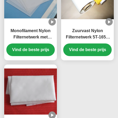
Monofilament Nylon
Zuurvast Nylon
Filternetwerk met
Filternetwerk 5T-165T,
Slijtvast voor
de Witte Nylon Stof van
Vruchtensapfiltratie
Vind de beste prijs
het het Schermnetwerk
Vind de beste prijs