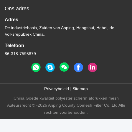
Ons adres
Adres
De industriebasis, Zuiden van Anping, Hengshui, Hebei, de
Volksrepubliek China.
Telefoon
86-318-7595879
Privacybeleid
|
Sitemap
China Goede kwaliteit polyester scherm afdrukken mesh
Auteursrecht © -2026 Anping County Comesh Filter Co.,Ltd Alle
rechten voorbehouden.