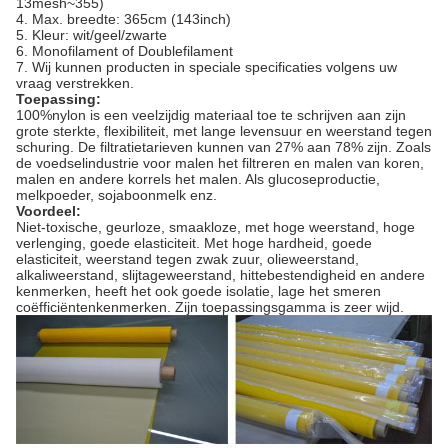
13mesh~355)
4.
Max. breedte: 365cm (143inch)
5.
Kleur: wit/geel/zwarte
6.
Monofilament of Doublefilament
7. Wij kunnen producten in speciale specificaties volgens uw
vraag verstrekken.
Toepassing:
100%nylon is een veelzijdig materiaal toe te schrijven aan zijn
grote sterkte, flexibiliteit, met lange levensuur en weerstand tegen
schuring. De filtratietarieven kunnen van 27% aan 78% zijn. Zoals
de voedselindustrie voor malen het filtreren en malen van koren,
malen en andere korrels het malen. Als glucoseproductie,
melkpoeder, sojaboonmelk enz.
Voordeel:
Niet-toxische, geurloze, smaakloze, met hoge weerstand, hoge
verlenging, goede elasticiteit. Met hoge hardheid, goede
elasticiteit, weerstand tegen zwak zuur, olieweerstand,
alkaliweerstand, slijtageweerstand, hittebestendigheid en andere
kenmerken, heeft het ook goede isolatie, lage het smeren
coëfficiëntenkenmerken. Zijn toepassingsgamma is zeer wijd.