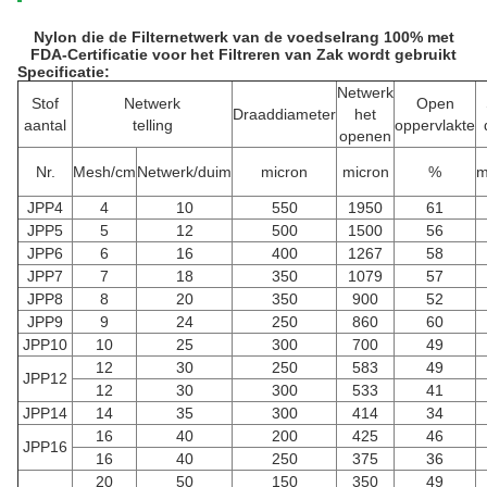
Nylon die de Filternetwerk van de voedselrang 100% met
FDA-Certificatie voor het Filtreren van Zak wordt gebruikt
Specificatie:
Netwerk
Stof
Netwerk
Open
Draaddiameter
het
aantal
telling
oppervlakte
openen
Nr.
Mesh/cm
Netwerk/duim
micron
micron
%
m
JPP4
4
10
550
1950
61
JPP5
5
12
500
1500
56
JPP6
6
16
400
1267
58
JPP7
7
18
350
1079
57
JPP8
8
20
350
900
52
JPP9
9
24
250
860
60
JPP10
10
25
300
700
49
12
30
250
583
49
JPP12
12
30
300
533
41
JPP14
14
35
300
414
34
16
40
200
425
46
JPP16
16
40
250
375
36
20
50
150
350
49