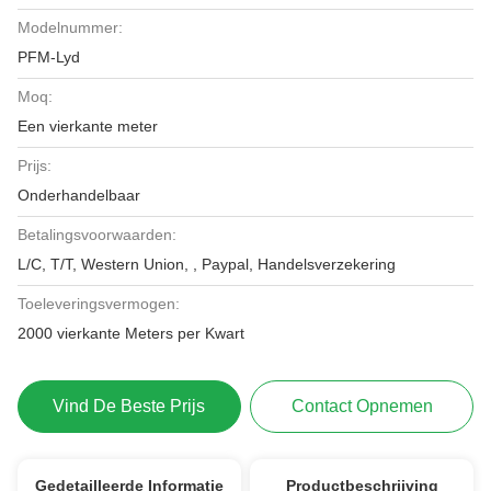
Modelnummer:
PFM-Lyd
Moq:
Een vierkante meter
Prijs:
Onderhandelbaar
Betalingsvoorwaarden:
L/C, T/T, Western Union, , Paypal, Handelsverzekering
Toeleveringsvermogen:
2000 vierkante Meters per Kwart
Vind De Beste Prijs
Contact Opnemen
Gedetailleerde Informatie
Productbeschrijving