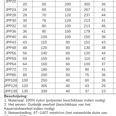
JPP20
20
50
200
300
36
JPP24
24
60
150
267
41
JPP28
28
70
120
237
44
JPP30
30
76
120
213
41
JPP32
32
80
100
213
46
JPP36
36
90
100
178
41
JPP40
40
100
100
150
36
JPP43
43
110
80
152
43
JPP48
48
120
80
130
38
JPP56
56
140
60
120
44
JPP59
59
150
60
110
42
JPP64
64
160
60
100
37
JPP72
72
180
50
90
41
JPP80
80
200
50
75
36
JPP100
100
250
40
60
36
JPP120
120
305
40
43
25
JPP130
130
330
40
37
23
Beschrijving:
1.
Materiaal: 100% nylon (polyester beschikbaar indien nodig)
2.
Het weven: Duidelijk weefsel (beschikbaar van het
Keperstofweefsel indien nodig)
3.
Netwerktelling: 4T~140T mesh/cm (het netwerk/de duim van