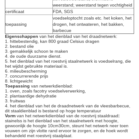
weerstand; weerstand tegen vochtigheid
certificaat
FDA, SGS
voedseloptocht zoals etc. het koken, het
toepassing
drogen, het ontwateren, het bakken,
barbecue
Eigenschappen
van het dienblad van het draadnetwerk:
1. hittebestendig, kan 800 graad Celsius dragen
2. bestand olie
3. gemakkelijk schoon te maken
4. de oude duurzame dienst.
5. het dienblad van het roestvrij staalnetwerk is voedselrang, die
het wijdst gebruikte materiaal is.
6. milieubescherming
7. concurrerende prijs
8. lichtgewicht
Toepassing
van netwerkdienblad:
1. oven, zoals facotry voedselverwerking,
2. plantaardige dehydratie
3. fruitwas
4. het dienblad van het de draadnetwerk van de vleesbarbecue,
dit staaldienblad is bestand op hoge temperatuur
Vorm
van het netwerkdienblad van de roestvrij staaldraad
:
stainelss is het dienblad van het staalnetwerk met hoogte,
gewoonlijk de hoogte 10cm30cm, steunt het netwerk neer toen
vouwen om zijn vlotte rand ervoor te zorgen, en de hoek wordt
behandeld met roestvrij staalplaat.