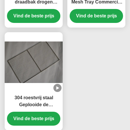
draadbak drogen
Mesh Tray Commercial
momordicae fruit vlees
Dehydrator Freeze
noten zeevruchten
Vind de beste prijs
Vind de beste prijs
Drying
304 roestvrij staal
Geplooide de
Grillscomités/Dienbladen
Vind de beste prijs
van de
Netwerkbarbecue