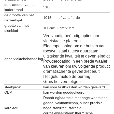
de diameter van de
510mm
kaderdraad
de grootte van het
1015mm of vanaf orde
netwerkgat
grootte van het
100cm*50cm*20cm
dienblad
Veelvoudig beëindig opties om
vloeistaal te plateren
Electropolishing om de buizen van
roestvrij staal uiterst duurzaam,
uitstekende kwaliteit te geven eindigt
oppervlaktebehandeling
Powdercoating in een brede waaier
van kleuren om uw volgende product
dramatischer te geven ziet eruit
Het getuimelde de-burring
Gruis het vernietigen
steekproef
kan voor testkwaliteit worden geleverd
OEM
kan worden goedgekeurd
Doordringbaarheid met hoge weerstand,
goede, vakmanschap, super precisie,
karakter
hoge stabiliteit; starheid;
corrosieweerstand; thermische