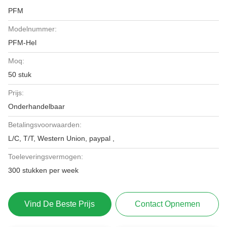
PFM
Modelnummer:
PFM-Hel
Moq:
50 stuk
Prijs:
Onderhandelbaar
Betalingsvoorwaarden:
L/C, T/T, Western Union, paypal ,
Toeleveringsvermogen:
300 stukken per week
Vind De Beste Prijs
Contact Opnemen