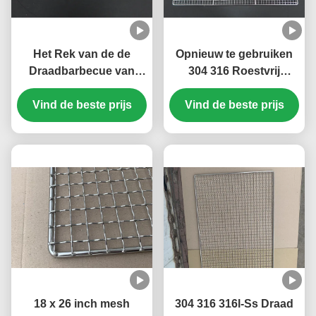
Het Rek van de de
Opnieuw te gebruiken
Draadbarbecue van
304 316 Roestvrij
FDA van de
staaldraad Mesh Tray
douanegrootte voor de
Vind de beste prijs
Vind de beste prijs
Custom Size
Cakedehydratatietoestel
van het Bakkerijbrood
het Drogen
18 x 26 inch mesh
304 316 316l-Ss Draad