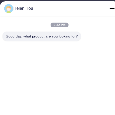
Telefoon
Helen Hou
86-318-7595879
2:32 PM
Good day, what product are you looking for?
Privacybeleid
|
Sitemap
China Goede kwaliteit polyester scherm afdrukken mesh
Auteursrecht © -2026 Anping County Comesh Filter Co.,Ltd Alle
rechten voorbehouden.