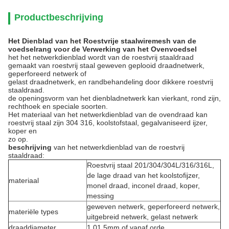
Productbeschrijving
Het Dienblad van het Roestvrije staalwiremesh van de
voedselrang voor de Verwerking van het Ovenvoedsel
het het netwerkdienblad wordt van de roestvrij staaldraad
gemaakt van roestvrij staal geweven geplooid draadnetwerk,
geperforeerd netwerk of
gelast draadnetwerk, en randbehandeling door dikkere roestvrij
staaldraad.
de openingsvorm van het dienbladnetwerk kan vierkant, rond zijn,
rechthoek en speciale soorten.
Het materiaal van het netwerkdienblad van de ovendraad kan
roestvrij staal zijn 304 316, koolstofstaal, gegalvaniseerd ijzer,
koper en
zo op.
beschrijving
van het netwerkdienblad van de roestvrij
staaldraad:
Roestvrij staal 201/304/304L/316/316L,
de lage draad van het koolstofijzer,
materiaal
monel draad, inconel draad, koper,
messing
geweven netwerk, geperforeerd netwerk,
materiële types
uitgebreid netwerk, gelast netwerk
draaddiameter
1.01.5mm of vanaf orde